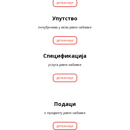
детаљније
Упутство
понуђачима у вези јавне набавке
детаљније
Спецификација
услуга јавне набавке
детаљније
Подаци
о предмету јавне набавке
детаљније