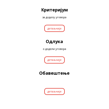
Критеријум
за доделу уговора
детаљније
Одлука
о додели уговора
детаљније
Обавештење
о додели уговора
детаљније