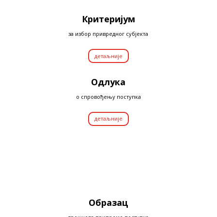
Критеријум
за избор привредног субјекта
детаљније
Одлука
о спровођењу поступка
детаљније
Образац