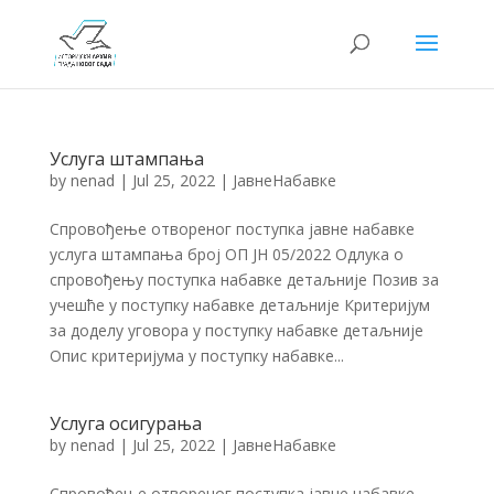
Услуга штампања
by
nenad
|
Jul 25, 2022
|
ЈавнеНабавке
Спровођење отвореног поступка јавне набавке
услуга штампања број ОП ЈН 05/2022 Одлука о
спровођењу поступка набавке детаљније Позив за
учешће у поступку набавке детаљније Критеријум
за доделу уговора у поступку набавке детаљније
Опис критеријума у поступку набавке...
Услуга осигурања
by
nenad
|
Jul 25, 2022
|
ЈавнеНабавке
Спровођење отвореног поступка јавне набавке