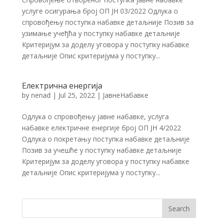
услуге осигурања број ОП ЈН 03/2022 Одлука о
спровођењу поступка набавке детаљније Позив за
узимање учеђћа у поступку набавке детаљније
Критеријум за доделу уговора у поступку набавке
детаљније Опис критеријума у поступку...
Електрична енергија
by
nenad
|
Jul 25, 2022
|
ЈавнеНабавке
Одлука о спровођењу јавне набавке, услуга
набавке електричне енергије број ОП ЈН 4/2022
Одлука о покретању поступка набавке детаљније
Позив за учешће у поступку набавке детаљније
Критеријум за доделу уговора у поступку набавке
детаљније Опис критеријума у поступку...