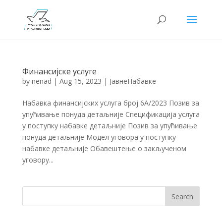
Финансијске услуге
by
nenad
|
Aug 15, 2023
|
ЈавнеНабавке
Набавка финансијских услуга број 6А/2023 Позив за
упућивање понуда детаљније Спецификација услуга
у поступку набавке детаљније Позив за упућивање
понуда детаљније Модел уговора у поступку
набавке детаљније Обавештење о закљученом
уговору...