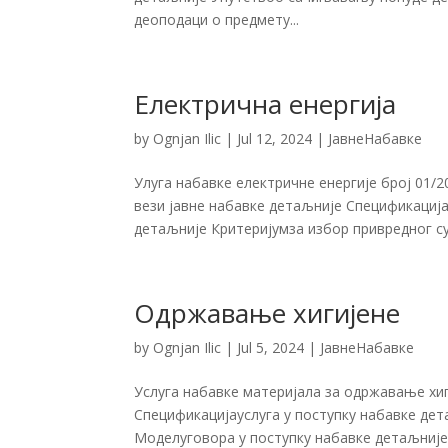
деоподаци о предмету...
Електрична енергија
by
Ognjan Ilic
|
Jul 12, 2024
|
ЈавнеНабавке
Улуга набавке електричне енергије број 01
вези јавне набавке детаљније Спецификација
детаљније Критеријумза избор привредног су
Одржавање хигијене
by
Ognjan Ilic
|
Jul 5, 2024
|
ЈавнеНабавке
Услуга набавке материјала за одржавање хи
Спецификацијауслуга у поступку набавке де
Моделуговора у поступку набавке детаљније 