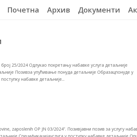
Почетна
Архив
Документи
Ак
л
 број 25/2024 Одлукао покретању набавке услуга детаљније
таљније Позивза упућивање понуда детаљније Образацпонуде у
поступку набавке детаљније...
movine, zaposlenih OP JN 03/2024”. Позивјавни позив за услугу наба
таљније Спецификацијауслуга у поступку набавке детаљније Оп