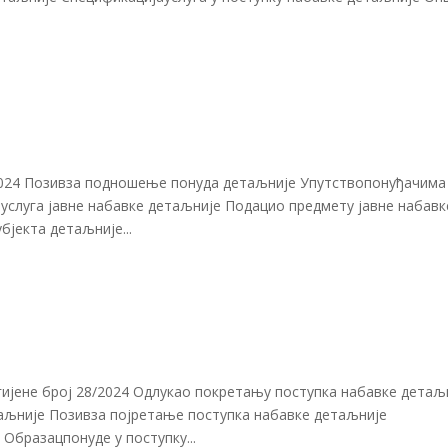
/2024 Позивза подношење понуда детаљније Упутствопонуђачима
услуга јавне набавке детаљније Подацио предмету јавне набавк
бјекта детаљније...
гијене број 28/2024 Одлукао покретању поступка набавке детаљ
таљније Позивза појретање поступка набавке детаљније
Образацпонуде у поступку...