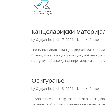
Канцеларијски материја
by
Ognjan Ilic
|
Jul 17, 2024
|
ЈавнеНабавке
Поступак набавке канцеларијског материјала
Спецификацијауслуга у поступку набавке де
поступку набавке детаљније Моделуговора у 
Осигурање
by
Ognjan Ilic
|
Jul 13, 2024
|
ЈавнеНабавке
“Javna nabavka – Osiguranje objekta, vozila, i
детаљније Упутствоо сачињавању понуде де