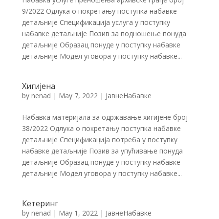
9/2022 Одлука о покретању поступка набавке
детаљније Спецификација услуга у поступку
набавке детаљније Позив за подношење понуда
детаљније Образац понуде у поступку набавке
детаљније Модел уговора у поступку набавке...
Хигијена
by
nenad
|
May 7, 2022
|
ЈавнеНабавке
Набавка материјала за одржавање хигијене број
38/2022 Одлука о покретању поступка набавке
детаљније Спецификација потреба у поступку
набавке детаљније Позив за упућивање понуда
детаљније Образац понуде у поступку набавке
детаљније Модел уговора у поступку набавке...
Кетеринг
by
nenad
|
May 1, 2022
|
ЈавнеНабавке