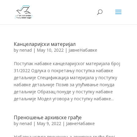
Канцеларијски материјал
by
nenad
|
May 10, 2022
|
ЈавнеНабавке
Поступак набавке канцеларијског материјала број
31/2022 Одлука о покретању поступка набавке
детаљније Спецификација материјала у поступку
набавке детаљније Позив за упућивање понуда
детаљније Образац понуде у поступку набавке
детаљније Модел уговора у поступку набавке...
Преношење архивске грађе
by
nenad
|
May 9, 2022
|
ЈавнеНабавке
Набавка услуге преношења архивске грађе број