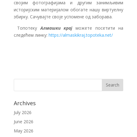
својим фотографијама и другим занимљивим
историјским материјалом обогате нашу виртуелну
збирку. Сачувајте своје успомене од заборава.
Топотеку
Алмашки крај
можете посетити на
следећем линку:
https://almaskikraj.topoteka.net/
Archives
July 2026
June 2026
May 2026