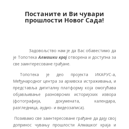
Постаните и Ви чувари
прошлости Новог Сада!
Задовољство нам је да Вас обавестимо да
је Топотека
Алмашки крај
отворена и доступна за
све заинтересоване грађане.
Топотека је део пројекта ИКАРУС-а,
Међународног центра за архивска истраживања, и
представља дигиталну платформу која омогућава
објављивање разноврсних историјских извора
(фотографија, докумената, календара,
разгледница, аудио- и видеозаписа).
Позивамо све заинтересоване грађане да дају свој
допринос чувању прошлости Алмашког краја и