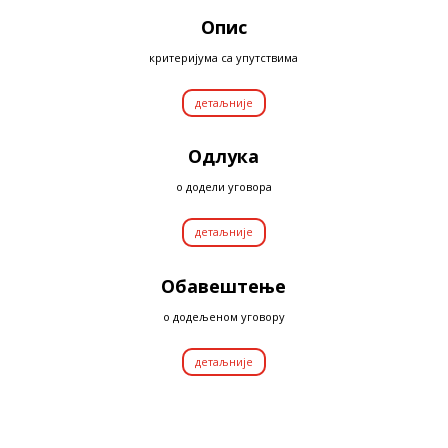
Опис
критеријума са упутствима
детаљније
Одлука
о додели уговора
детаљније
Обавештење
о додељеном уговору
детаљније