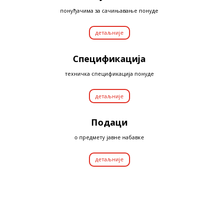
понуђачима за сачињавање понуде
детаљније
Спецификација
техничка спецификација понуде
детаљније
Подаци
о предмету јавне набавке
детаљније