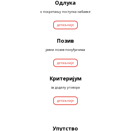
Одлука
о покретању поступка набавке
детаљније
Позив
јавни позив понуђачима
детаљније
Критеријум
за доделу уговора
детаљније
Упутство