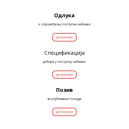
Одлука
о спровођењу поступка набавке
детаљније
Спецификација
добара у поступку набавке
детаљније
Позив
за упућивање понуда
детаљније