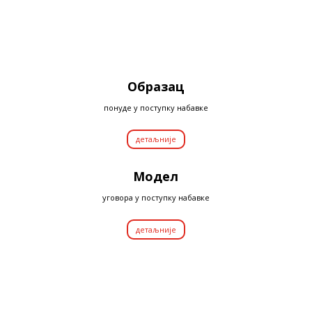
Образац
понуде у поступку набавке
детаљније
Модел
уговора у поступку набавке
детаљније