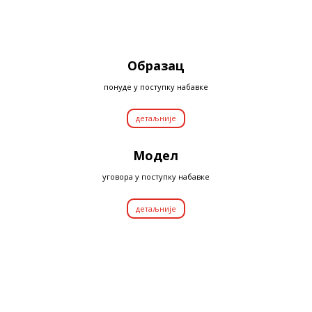
Образац
понуде у поступку набавке
детаљније
Модел
уговора у поступку набавке
детаљније