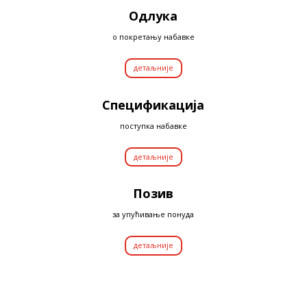
Одлука
о покретању набавке
детаљније
Спецификација
поступка набавке
детаљније
Позив
за упућивање понуда
детаљније